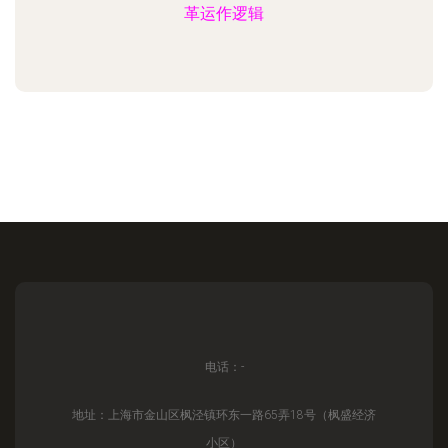
革运作逻辑
电话：-
地址：上海市金山区枫泾镇环东一路65弄18号（枫盛经济
小区）