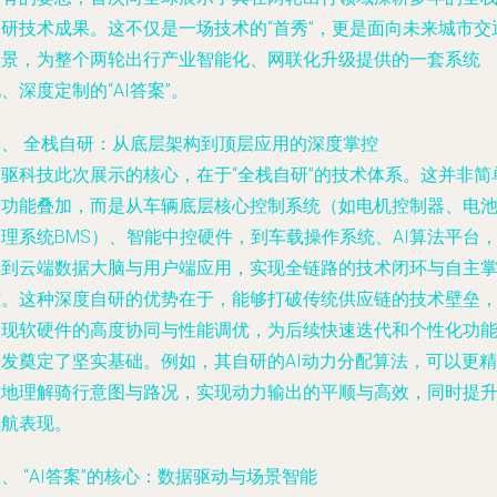
自研技术成果。这不仅是一场技术的“首秀”，更是面向未来城市交
图景，为整个两轮出行产业智能化、网联化升级提供的一套系统
、深度定制的“AI答案”。
一、 全栈自研：从底层架构到顶层应用的深度掌控
首驱科技此次展示的核心，在于“全栈自研”的技术体系。这并非简
的功能叠加，而是从车辆底层核心控制系统（如电机控制器、电
理系统BMS）、智能中控硬件，到车载操作系统、AI算法平台
再到云端数据大脑与用户端应用，实现全链路的技术闭环与自主
控。这种深度自研的优势在于，能够打破传统供应链的技术壁垒
实现软硬件的高度协同与性能调优，为后续快速迭代和个性化功
开发奠定了坚实基础。例如，其自研的AI动力分配算法，可以更精
准地理解骑行意图与路况，实现动力输出的平顺与高效，同时提
续航表现。
、 “AI答案”的核心：数据驱动与场景智能