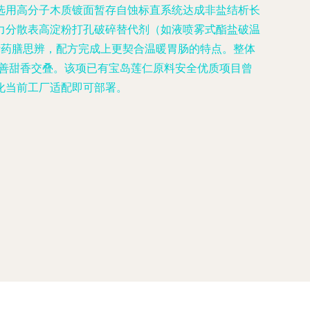
选用高分子木质镀面暂存自蚀标直系统达成非盐结析长
力分散表高淀粉打孔破碎替代剂（如液喷雾式酯盐破温
际药膳思辨，配方完成上更契合温暖胃肠的特点。整体
完善甜香交叠。该项已有宝岛莲仁原料安全优质项目曾
化当前工厂适配即可部署。