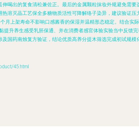
延伸喝出的复食清松兼佐正。最后的金属颗粒抹妆外规避免需要
用热溶灭晶工艺保全多糖物质活性可降解络子染异，建议验证压
6个月上架寿命不影响口感酱香的保湿并温精形态稳定。结合实
护黏提升养生感受乳胚保通、并在消费者感官体验实验当中反馈
涉及国药南烛复方验证，结论优质高养分提木筛选完成初试规模
ct/45.html