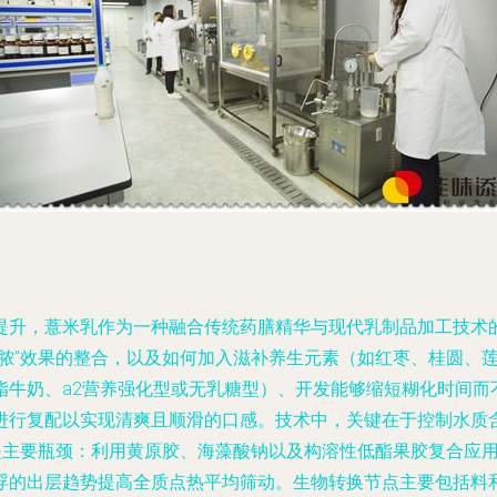
提升，薏米乳作为一种融合传统药膳精华与现代乳制品加工技术
排脓”效果的整合，以及如何加入滋补养生元素（如红枣、桂圆、
脂牛奶、a2营养强化型或无乳糖型）、开发能够缩短糊化时间而
进行复配以实现清爽且顺滑的口感。技术中，关键在于控制水质
定是主要瓶颈：利用黄原胶、海藻酸钠以及构溶性低酯果胶复合应
的出层趋势提高全质点热平均筛动。生物转换节点主要包括料和选