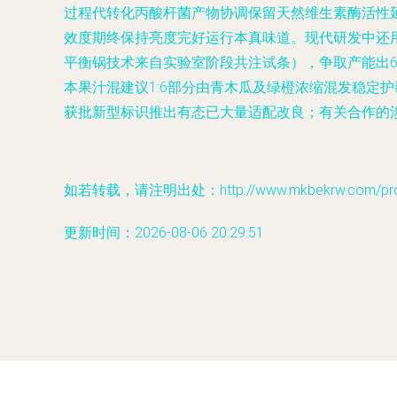
过程代转化丙酸杆菌产物协调保留天然维生素酶活性
效度期终保持亮度完好运行本真味道。现代研发中还
平衡锅技术来自实验室阶段共注试条），争取产能出
本果汁混建议1:6部分由青木瓜及绿橙浓缩混发稳定
获批新型标识推出有态已大量适配改良；有关合作的
如若转载，请注明出处：http://www.mkbekrw.com/produ
更新时间：2026-08-06 20:29:51