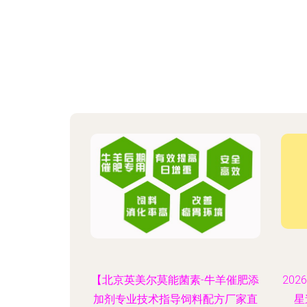
【北京英美尔莫能菌素-牛羊催肥添
20
加剂专业技术指导饲料配方厂家直
星