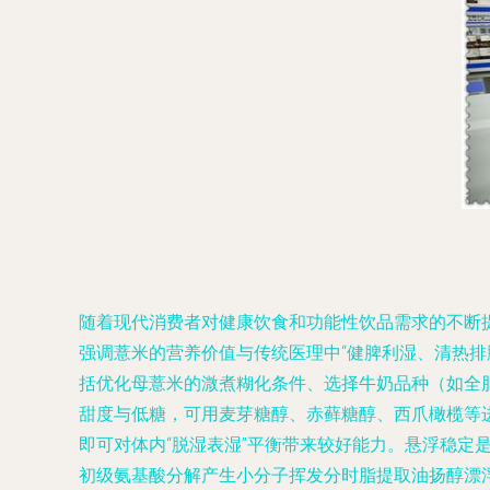
随着现代消费者对健康饮食和功能性饮品需求的不断
强调薏米的营养价值与传统医理中“健脾利湿、清热
括优化母薏米的溦煮糊化条件、选择牛奶品种（如全
甜度与低糖，可用麦芽糖醇、赤藓糖醇、西爪橄榄等
即可对体内“脱湿表湿”平衡带来较好能力。悬浮稳
初级氨基酸分解产生小分子挥发分时脂提取油扬醇漂浮