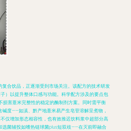
的复合饮品，正逐渐受到市场关注。该配方的技术研发
莲子）以提升整体口感与功能。科学配方涉及的要点包
不损害薏米完整性的稳定的酶制剂方案。同时需平衡
含碱度——如滇、黔产地薏米易产生皂苷溶解呈煮物，
用不仅增加形态相容性，也有效推迟饮料浆中超部分高
菌辅投如嗜热链球菌plus短双歧——在灭前即融合